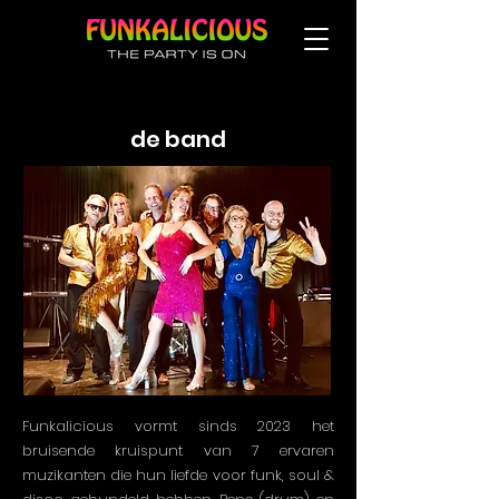
de band
Funkalicious vormt sinds 2023 het
bruisende kruispunt van 7 ervaren
muzikanten die hun liefde voor funk, soul &